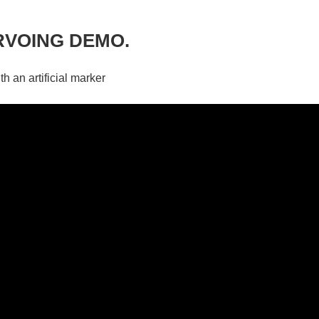
RVOING DEMO.
th an artificial marker