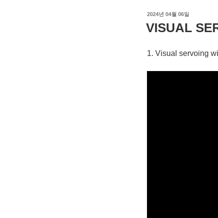
작
2024년 04월 06일
성
VISUAL SE
일
자
1. Visual servoing wi