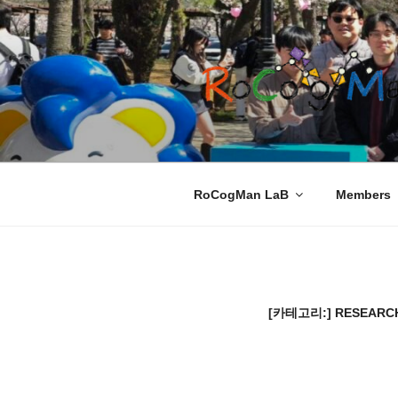
콘
텐
츠
로
바
로
ROCOGMAN 
Department of Robotics, Hanyan
가
기
RoCogMan LaB
Members
[카테고리:]
RESEARC