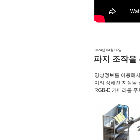
작
2024년 04월 06일
성
파지 조작을 
일
자
영상정보를 이용해서 
미리 정해진 지점을 잡
RGB-D 카메라를 