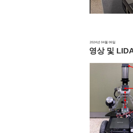
작
2024년 04월 06일
성
영상 및 LID
일
자