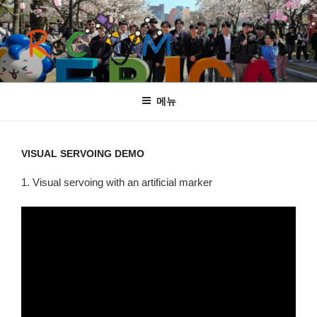
콘
텐
츠
로
바
ROCOGMAN LAB
Department of Robotics, Hanyang University
로
메뉴
가
기
VISUAL SERVOING DEMO
1. Visual servoing with an artificial marker